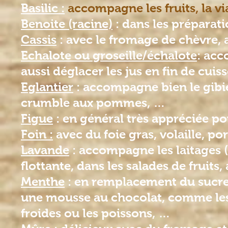
Basilic :
accompagne les fruits, la v
Benoite (racine)
: dans les préparati
Cassis
: avec le fromage de chèvre, 
Echalote ou groseille/échalote
: acc
aussi déglacer les jus en fin de cuis
Eglantier
: accompagne bien le gibi
crumble aux pommes, …
Figue
: en général très appréciée 
Foin :
avec du foie gras, volaille, po
Lavande
: accompagne les laitages (r
flottante, dans les salades de fruits,
Menthe
: en remplacement du sucre 
une mousse au chocolat, comme les
froides ou les poissons, …