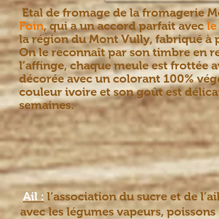
Etal de fromage de la fromagerie M
Foin
, qui a un accord parfait avec
le
la région du Mont Vully, fabriqué à p
On le reconnaît par son timbre en re
l’affinge, chaque meule est frottée a
décorée avec un colorant 100% végét
couleur ivoire et son goût est délica
semaines.
Ail :
l’association du sucre et de l
avec les légumes vapeurs, poissons 