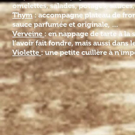
omelettes, salades, potages, sauces,
Thym
:
accompagne plateau de froma
sauce parfumée et originale, …
Verveine
: en nappage de tarte à la s
l’avoir fait fondre, mais aussi dans l
Violette
: une petite cuillère à n'i