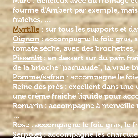
Mûre
: délicieux avec du fromage 
fourme d'Ambert par exemple, mais a
fraîches, …
Myrtille
: sur tous les supports et d
Oignon
:
accompagne le foie gras, s
tomate sèche, avec des brochettes,
Pissenlit
:
en dessert sur du pain fr
de la brioche "paquaude", la vraie b
Pomme/safran
:
accompagne le foie
Reine des prés
:
excellent dans une 
une crème fraîche liquide pour ac
Romarin
:
accompagne à merveille 
…
Rose
:
accompagne le foie gras, le 
Serpolet
: accompagne les charcuteri