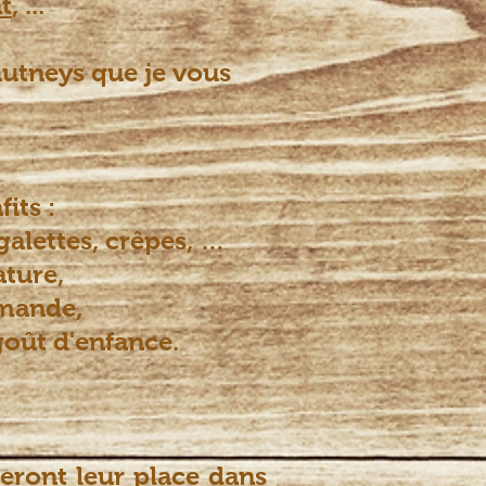
t
, ...
chutneys que je vous
its :
galettes, crêpes, …
ture,
rmande,
 goût d'enfance.
veront leur place dans