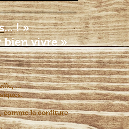
ocal
Revue de presse
liens
s
... ! »
 bien vivre »
ille, …
siques.
s, comme la confiture