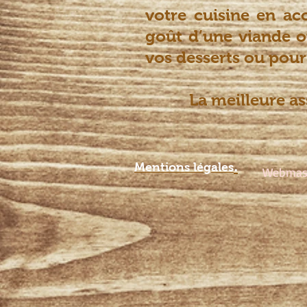
votre cuisine en ac
goût d’une viande o
vos desserts ou pou
La meilleure a
.
Mentions légale
s
Webmast