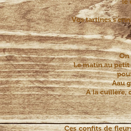
le
Vos tartines s’enn
On 
Le matin au petit 
pour
Aau g
A la cuillère,
Ces confits de fleur