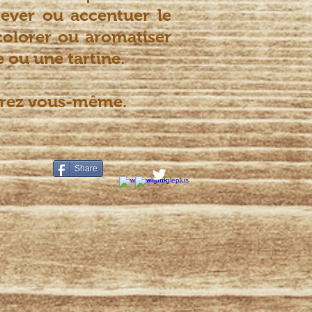
ever ou accentuer le
colorer ou aromatiser
 ou une tartine.
serez vous-même.
Share