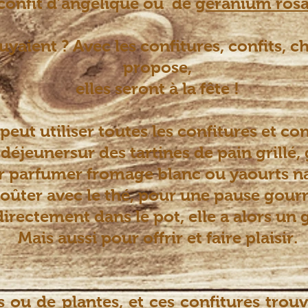
 confit
d’angélique ou de
géranium rosa
uyaient ? Avec les confitures, confits, 
propose,
elles seront à la fête !
peut utiliser toutes les
confitures et
conf
déjeunersur des tartines de pain grillé, 
 parfumer fromage blanc ou yaourts na
oûter avec le thé, pour une pause gou
 directement dans le pot, elle a alors un
Mais aussi pour offrir et faire plaisir.
s ou de plantes, et ces confitures trou