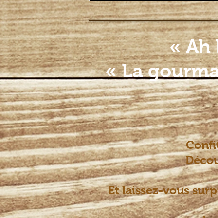
Accueil
Mes cultures
Mes
« Ah 
« La gourman
Confi
Découv
Et laissez-vous sur