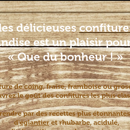
 produits
utilisation ou recettes
Contact
tourisme l
les délicieuses
confiture
dise est un plaisir pour
« Que du bonheur ! »
ture de coing, fraise, framboise ou grose
rez le goût des confitures les plus clas
prendre par des recettes plus étonnante
d'
églantier
et rhubarbe,
acidulé,