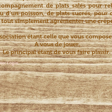
compagnement de plats salés pour rel
u d’un poisson, de plats sucrés, pour 
r tout simplement agrémenter une crêpe
ssociation étant celle que vous compo
A vous de jouer,
Le principal étant de vous faire plaisir.
er Login