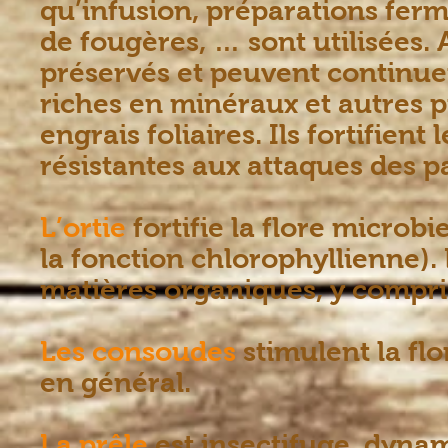
qu’infusion, préparations ferm
de fougères, … sont utilisées. A
préservés et peuvent continuer
riches en minéraux et autres p
engrais foliaires. Ils fortifient
résistantes aux attaques des par
L’ortie
fortifie la flore microb
la fonction chlorophyllienne).
matières organiques, y compr
Les consoudes
stimulent la fl
en général.
La prêle
est insectifuge, dynam