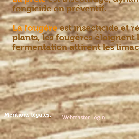
fongicide en préventif.
La fougère
est insecticide et r
plants, les fougères éloignent 
fermentation attirent les limac
.
Mentions légale
s
Webmaster Login